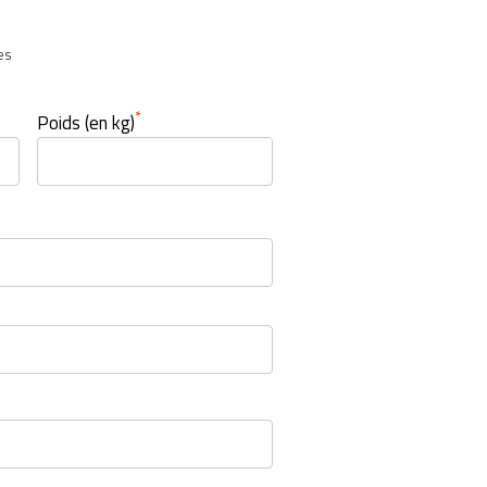
es
*
Poids (en kg)