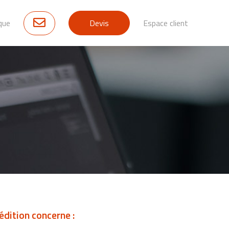
que
Devis
Espace client
dition concerne :