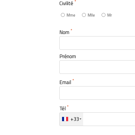
*
Civilité
Mme
Mlle
Mr
*
Nom
Prénom
*
Email
*
Tél
+33